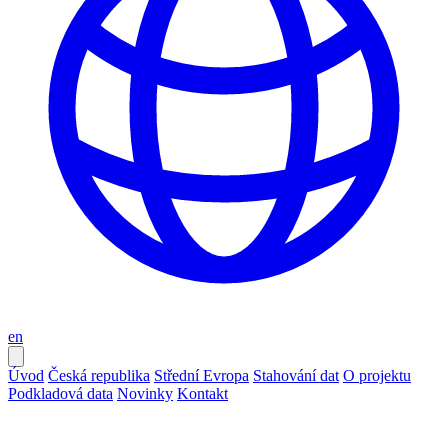
en
Úvod
Česká republika
Střední Evropa
Stahování dat
O projektu
Podkladová data
Novinky
Kontakt