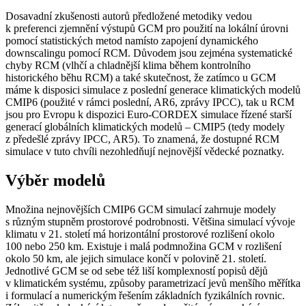
Dosavadní zkušenosti autorů předložené metodiky vedou
k preferenci zjemnění výstupů GCM pro použití na lokální úrovni
pomocí statistických metod namísto zapojení dynamického
downscalingu pomocí RCM. Důvodem jsou zejména systematické
chyby RCM (vlhčí a chladnější klima během kontrolního
historického běhu RCM) a také skutečnost, že zatímco u GCM
máme k disposici simulace z poslední generace klimatických modelů
CMIP6 (použité v rámci poslední, AR6, zprávy IPCC), tak u RCM
jsou pro Evropu k dispozici Euro-CORDEX simulace řízené starší
generací globálních klimatických modelů – CMIP5 (tedy modely
z předešlé zprávy IPCC, AR5). To znamená, že dostupné RCM
simulace v tuto chvíli nezohledňují nejnovější vědecké poznatky.
Výběr modelů
Množina nejnovějších CMIP6 GCM simulací zahrnuje modely
s různým stupněm prostorové podrobnosti. Většina simulací vývoje
klimatu v 21. století má horizontální prostorové rozlišení okolo
100 nebo 250 km. Existuje i malá podmnožina GCM v rozlišení
okolo 50 km, ale jejich simulace končí v polovině 21. století.
Jednotlivé GCM se od sebe též liší komplexností popisů dějů
v klimatickém systému, způsoby parametrizací jevů menšího měřítka
i formulací a numerickým řešením základních fyzikálních rovnic.