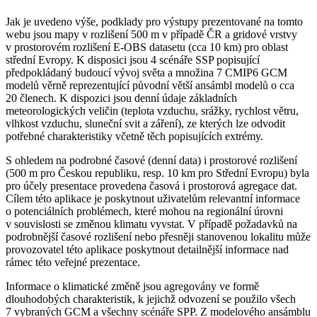
Jak je uvedeno výše, podklady pro výstupy prezentované na tomto
webu jsou mapy v rozlišení 500 m v případě ČR a gridové vrstvy
v prostorovém rozlišení E-OBS datasetu (cca 10 km) pro oblast
střední Evropy. K disposici jsou 4 scénáře SSP popisující
předpokládaný budoucí vývoj světa a množina 7 CMIP6 GCM
modelů věrně reprezentující původní větší ansámbl modelů o cca
20 členech. K dispozici jsou denní údaje základních
meteorologických veličin (teplota vzduchu, srážky, rychlost větru,
vlhkost vzduchu, sluneční svit a záření), ze kterých lze odvodit
potřebné charakteristiky včetně těch popisujících extrémy.
S ohledem na podrobné časové (denní data) i prostorové rozlišení
(500 m pro Českou republiku, resp. 10 km pro Střední Evropu) byla
pro účely presentace provedena časová i prostorová agregace dat.
Cílem této aplikace je poskytnout uživatelům relevantní informace
o potenciálních problémech, které mohou na regionální úrovni
v souvislosti se změnou klimatu vyvstat. V případě požadavků na
podrobnější časové rozlišení nebo přesněji stanovenou lokalitu může
provozovatel této aplikace poskytnout detailnější informace nad
rámec této veřejné prezentace.
Informace o klimatické změně jsou agregovány ve formě
dlouhodobých charakteristik, k jejichž odvození se použilo všech
7 vybraných GCM a všechny scénáře SPP. Z modelového ansámblu