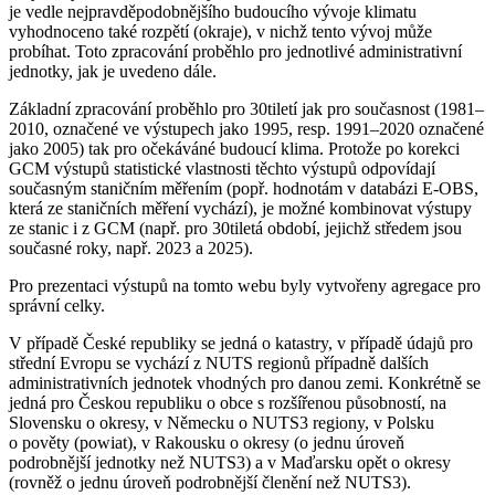
je vedle nejpravděpodob­nějšího budoucího vývoje klimatu
vyhodnoceno také rozpětí (okraje), v nichž tento vývoj může
probíhat. Toto zpracování proběhlo pro jednotlivé administrativní
jednotky, jak je uvedeno dále.
Základní zpracování proběhlo pro 30tiletí jak pro současnost (1981–
2010, označené ve výstupech jako 1995, resp. 1991–2020 označené
jako 2005) tak pro očekáváné budoucí klima. Protože po korekci
GCM výstupů statistické vlastnosti těchto výstupů odpovídají
současným staničním měřením (popř. hodnotám v databázi E-OBS,
která ze staničních měření vychází), je možné kombinovat výstupy
ze stanic i z GCM (např. pro 30tiletá období, jejichž středem jsou
současné roky, např. 2023 a 2025).
Pro prezentaci výstupů na tomto webu byly vytvořeny agregace pro
správní celky.
V případě České republiky se jedná o katastry, v případě údajů pro
střední Evropu se vychází z NUTS regionů případně dalších
administrativních jednotek vhodných pro danou zemi. Konkrétně se
jedná pro Českou republiku o obce s rozšířenou působností, na
Slovensku o okresy, v Německu o NUTS3 regiony, v Polsku
o pověty (powiat), v Rakousku o okresy (o jednu úroveň
podrobnější jednotky než NUTS3) a v Maďarsku opět o okresy
(rovněž o jednu úroveň podrobnější členění než NUTS3).