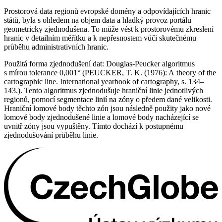
Prostorová data regionů evropské domény a odpovídajících hranic
států, byla s ohledem na objem data a hladký provoz portálu
geometricky zjednodušena. To může vést k prostorovému zkreslení
hranic v detailním měřítku a k nepřesnostem vůči skutečnému
průběhu administrativních hranic.
Použitá forma zjednodušení dat: Douglas-Peucker algoritmus
s mírou tolerance 0,001° (PEUCKER, T. K. (1976): A theory of the
cartographic line. International yearbook of cartography, s. 134–
143.). Tento algoritmus zjednodušuje hraniční linie jednotlivých
regionů, pomocí segmentace linií na zóny o předem dané velikosti.
Hraniční lomové body těchto zón jsou následně použity jako nové
lomové body zjednodušené linie a lomové body nacházející se
uvnitř zóny jsou vypuštěny. Tímto dochází k postupnému
zjednodušování průběhu linie.