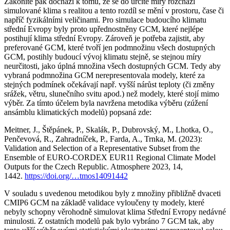
Zákonitě pak dochází k tomu, že se do určité míry rozchází
simulované klima s realitou a tento rozdíl se mění v prostoru, čase či
napříč fyzikálními veličinami. Pro simulace budoucího klimatu
střední Evropy byly proto upřednostněny GCM, které nejlépe
postihují klima střední Evropy. Zároveň je potřeba zajistit, aby
preferované GCM, které tvoří jen podmnožinu všech dostupných
GCM, postihly budoucí vývoj klimatu stejně, se stejnou míry
neurčitosti, jako úplná množina všech dostupných GCM. Tedy aby
vybraná podmnožina GCM nerepresentovala modely, které za
stejných podmínek očekávají např. vyšší nárůst teploty (či změny
srážek, větru, slunečního svitu apod.) než modely, které stojí mimo
výběr. Za tímto účelem byla navržena metodika výběru (zúžení
ansámblu klimatických modelů) popsaná zde:
Meitner, J., Štěpánek, P., Skalák, P., Dubrovský, M., Lhotka, O.,
Penčevová, R., Zahradníček, P., Farda, A., Trnka, M. (2023):
Validation and Selection of a Representative Subset from the
Ensemble of EURO-CORDEX EUR11 Regional Climate Model
Outputs for the Czech Republic. Atmosphere 2023, 14,
1442.
https://doi.org/…tmos14091442
V souladu s uvedenou metodikou byly z množiny přibližně dvaceti
CMIP6 GCM na základě validace vyloučeny ty modely, které
nebyly schopny věrohodně simulovat klima Střední Evropy nedávné
minulosti. Z ostatních modelů pak bylo vybráno 7 GCM tak, aby