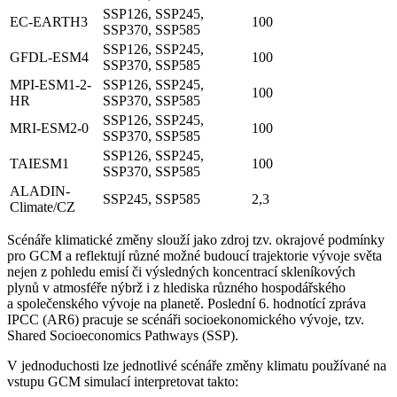
SSP126, SSP245,
EC-EARTH3
100
SSP370, SSP585
SSP126, SSP245,
GFDL-ESM4
100
SSP370, SSP585
MPI-ESM1-2-
SSP126, SSP245,
100
HR
SSP370, SSP585
SSP126, SSP245,
MRI-ESM2-0
100
SSP370, SSP585
SSP126, SSP245,
TAIESM1
100
SSP370, SSP585
ALADIN-
SSP245, SSP585
2,3
Climate/CZ
Scénáře klimatické změny slouží jako zdroj tzv. okrajové podmínky
pro GCM a reflektují různé možné budoucí trajektorie vývoje světa
nejen z pohledu emisí či výsledných koncentrací skleníkových
plynů v atmosféře nýbrž i z hlediska různého hospodářského
a společenského vývoje na planetě. Poslední 6. hodnotící zpráva
IPCC (AR6) pracuje se scénáři socioekonomického vývoje, tzv.
Shared Socioeconomics Pathways (SSP).
V jednoduchosti lze jednotlivé scénáře změny klimatu používané na
vstupu GCM simulací interpretovat tak­to: