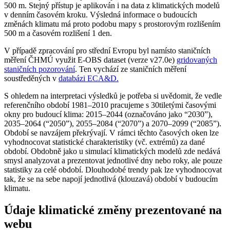
500 m. Stejný přístup je aplikován i na data z klimatických modelů
v denním časovém kroku. Výsledná informace o budoucích
změnách klimatu má proto podobu mapy s prostorovým rozlišením
500 m a časovém rozlišení 1 den.
V případě zpracování pro střední Evropu byl namísto staničních
měření ČHMÚ využit E-OBS dataset (verze v27.0e)
gridovaných
staničních pozorování
. Ten vychází ze staničních měření
soustředěných v
databázi ECA&D.
S ohledem na interpretaci výsledků je potřeba si uvědomit, že vedle
referenčního období 1981–2010 pracujeme s 30tiletými časovými
okny pro budoucí klima: 2015–2044 (označováno jako “2030”),
2035–2064 (“2050”), 2055–2084 (“2070”) a 2070–2099 (“2085”).
Období se navzájem překrývají. V rámci těchto časových oken lze
vyhodnocovat statistické charakteristiky (vč. extrémů) za dané
období. Obdobně jako u simulací klimatických modelů zde nedává
smysl analyzovat a prezentovat jednotlivé dny nebo roky, ale pouze
statistiky za celé období. Dlouhodobé trendy pak lze vyhodnocovat
tak, že se na sebe napojí jednotlivá (klouzavá) období v budoucím
klimatu.
Údaje klimatické změny prezentované na
webu