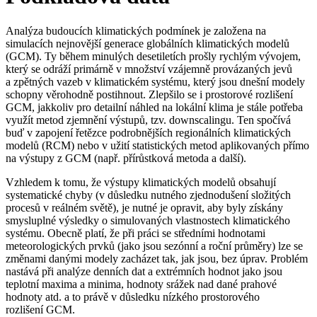
Analýza budoucích klimatických podmínek je založena na
simulacích nejnovější generace globálních klimatických modelů
(GCM). Ty během minulých desetiletích prošly rychlým vývojem,
který se odráží primárně v množství vzájemně provázaných jevů
a zpětných vazeb v klimatickém systému, který jsou dnešní modely
schopny věrohodně postihnout. Zlepšilo se i prostorové rozlišení
GCM, jakkoliv pro detailní náhled na lokální klima je stále potřeba
využít metod zjemnění výstupů, tzv. downscalingu. Ten spočívá
buď v zapojení řetězce podrobnějších regionálních klimatických
modelů (RCM) nebo v užití statistických metod aplikovaných přímo
na výstupy z GCM (např. přírůstková metoda a další).
Vzhledem k tomu, že výstupy klimatických modelů obsahují
systematické chyby (v důsledku nutného zjednodušení složitých
procesů v reálném světě), je nutné je opravit, aby byly získány
smysluplné výsledky o simulovaných vlastnostech klimatického
systému. Obecně platí, že při práci se středními hodnotami
meteorologických prvků (jako jsou sezónní a roční průměry) lze se
změnami danými modely zacházet tak, jak jsou, bez úprav. Problém
nastává při analýze denních dat a extrémních hodnot jako jsou
teplotní maxima a minima, hodnoty srážek nad dané prahové
hodnoty atd. a to právě v důsledku nízkého prostorového
rozlišení GCM.