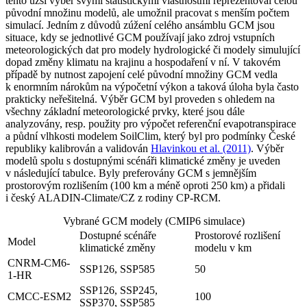
tento užší výběr svými statistickými vlastnostmi reprezentoval celou
původní množinu modelů, ale umožnil pracovat s menším počtem
simulací. Jedním z důvodů zúžení celého ansámblu GCM jsou
situace, kdy se jednotlivé GCM používají jako zdroj vstupních
meteorologických dat pro modely hydrologické či modely simulující
dopad změny klimatu na krajinu a hospodaření v ní. V takovém
případě by nutnost zapojení celé původní množiny GCM vedla
k enormním nárokům na výpočetní výkon a taková úloha byla často
prakticky neřešitelná. Výběr GCM byl proveden s ohledem na
všechny základní meteorologické prvky, které jsou dále
analyzovány, resp. použity pro výpočet referenční evapotranspirace
a půdní vlhkosti modelem SoilClim, který byl pro podmínky České
republiky kalibrován a validován
Hlavinkou et al. (2011)
. Výběr
modelů spolu s dostupnými scénáři klimatické změny je uveden
v následující tabulce. Byly preferovány GCM s jemnějším
prostorovým rozlišením (100 km a méně oproti 250 km) a přidali
i český ALADIN-Climate/CZ z rodiny CP-RCM.
Vybrané GCM modely (CMIP6 simulace)
Dostupné scénáře
Prostorové rozlišení
Model
klimatické změny
modelu v km
CNRM-CM6-
SSP126, SSP585
50
1-HR
SSP126, SSP245,
CMCC-ESM2
100
SSP370, SSP585