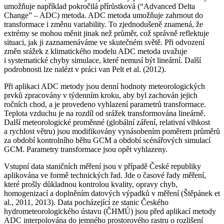
umožňuje například pokročilá přírůstková (“Advanced Delta
Change” – ADC) metoda. ADC metoda umožňuje zahrnout do
transformace i změnu variability. To zjednodušeně znamená, že
extrémy se mohou měnit jinak než průměr, což správně reflektuje
situaci, jak ji zaznamenáváme ve skutečném světě. Při odvození
změn srážek z klimatického modelu ADC metoda uvažuje
i systematické chyby simulace, které nemusí být lineární. Další
podrobnosti lze nalézt v práci van Pelt et al. (2012).
Při aplikaci ADC metody jsou denní hodnoty meteorologických
prvků zpracovány v týdenním kroku, aby byl zachován jejich
ročních chod, a je provedeno vyhlazení parametrů transformace.
Teplota vzduchu je na rozdíl od srážek transformována lineárně.
Další meteorologické proměnné (globální záření, relativní vlhkost
a rychlost větru) jsou modifikovány vynásobením poměrem průměrů
za období kontrolního běhu GCM a období scénářových simulací
GCM. Parametry transformace jsou opět vyhlazeny.
Vstupní data staničních měření jsou v případě České republiky
aplikována ve formě technických řad. Jde o časové řady měření,
které prošly důkladnou kontrolou kvality, opravy chyb,
homogenizací a doplněním datových výpadků v měření (Štěpánek et
al., 2011, 2013). Data pocházející ze stanic Českého
hydrometeorolo­gického ústavu (ČHMÚ) jsou před aplikací metody
ADC interpolována do jemného prostorového rastru o rozlišení