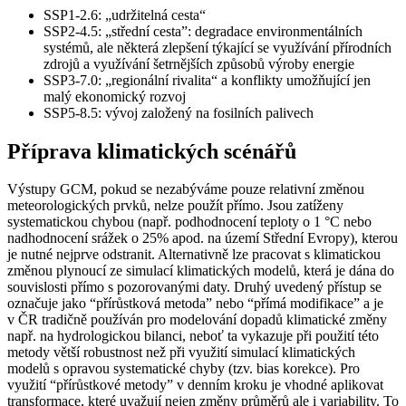
SSP1-2.6: „udržitelná cesta“
SSP2-4.5: „střední cesta”: degradace environmentálních
systémů, ale některá zlepšení týkající se využívání přírodních
zdrojů a využívání šetrnějších způsobů výroby energie
SSP3-7.0: „regionální rivalita“ a konflikty umožňující jen
malý ekonomický rozvoj
SSP5-8.5: vývoj založený na fosilních palivech
Příprava klimatických scénářů
Výstupy GCM, pokud se nezabýváme pouze relativní změnou
meteorologických prvků, nelze použít přímo. Jsou zatíženy
systematickou chybou (např. podhodnocení teploty o 1 °C nebo
nadhodnocení srážek o 25% apod. na území Střední Evropy), kterou
je nutné nejprve odstranit. Alternativně lze pracovat s klimatickou
změnou plynoucí ze simulací klimatických modelů, která je dána do
souvislosti přímo s pozorovanými daty. Druhý uvedený přístup se
označuje jako “přírůstková metoda” nebo “přímá modifikace” a je
v ČR tradičně používán pro modelování dopadů klimatické změny
např. na hydrologickou bilanci, neboť ta vykazuje při použití této
metody větší robustnost než při využití simulací klimatických
modelů s opravou systematické chyby (tzv. bias korekce). Pro
využití “přírůstkové metody” v denním kroku je vhodné aplikovat
transformace, které uvažují nejen změny průměrů ale i variability. To