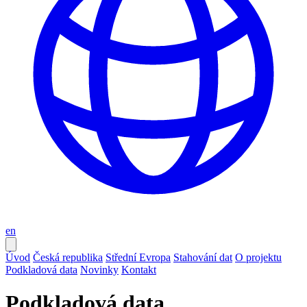
en
Úvod
Česká republika
Střední Evropa
Stahování dat
O projektu
Podkladová data
Novinky
Kontakt
Podkladová data