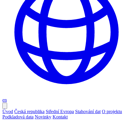
en
Úvod
Česká republika
Střední Evropa
Stahování dat
O projektu
Podkladová data
Novinky
Kontakt